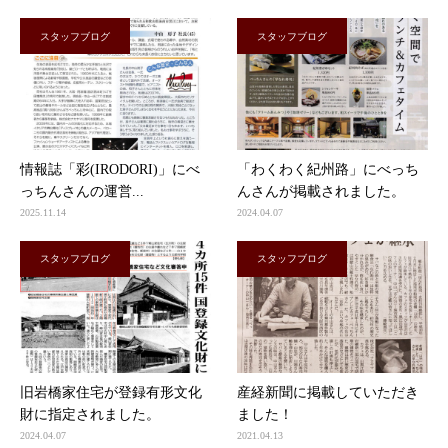
スタッフブログ
スタッフブログ
情報誌「彩(IRODORI)」にべ
「わくわく紀州路」にべっち
っちんさんの運営...
んさんが掲載されました。
2025.11.14
2024.04.07
スタッフブログ
スタッフブログ
旧岩橋家住宅が登録有形文化
産経新聞に掲載していただき
財に指定されました。
ました！
2024.04.07
2021.04.13